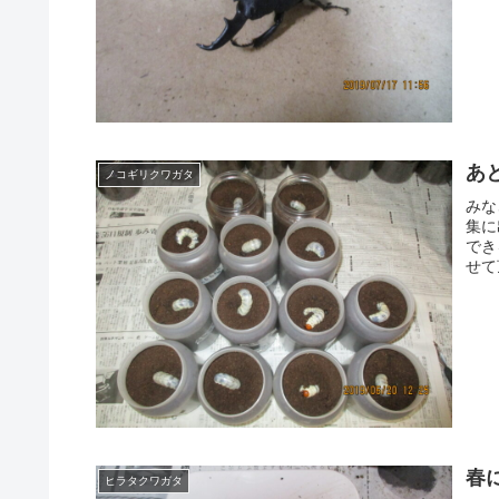
あ
ノコギリクワガタ
みな
集に
でき
せて
春
ヒラタクワガタ