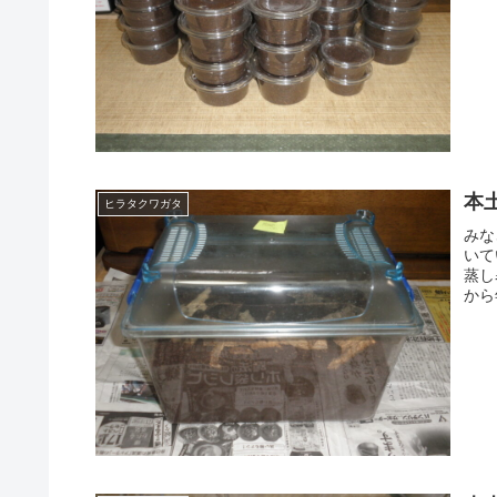
本
ヒラタクワガタ
みな
いて
蒸し
から