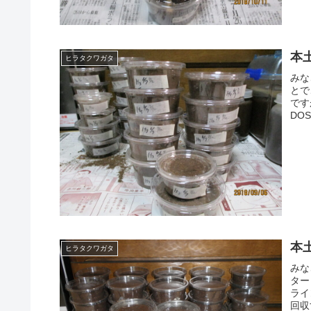
本
ヒラタクワガタ
みな
とで
です
DO
本
ヒラタクワガタ
みな
ター
ライ
回収