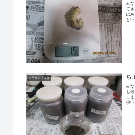
みな
てき
はあ
とい
ち
ヒラタクワガタ
みな
も最
しま
強い