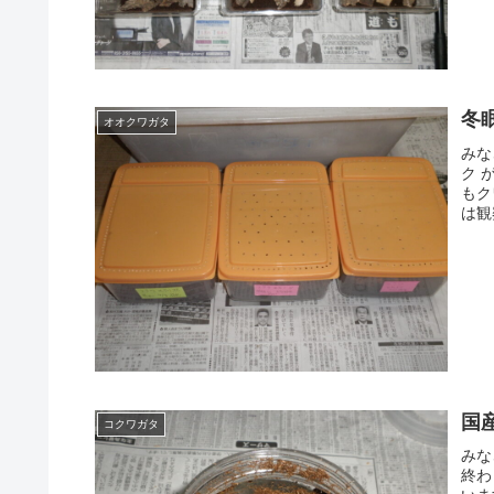
冬
オオクワガタ
みな
ク 
もク
は観
国
コクワガタ
みな
終わ