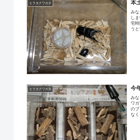
本
ヒラタクワガタ
みな
しま
宅時
うと
今
ヒラタクワガタ
みな
ワガ
のブ
なく