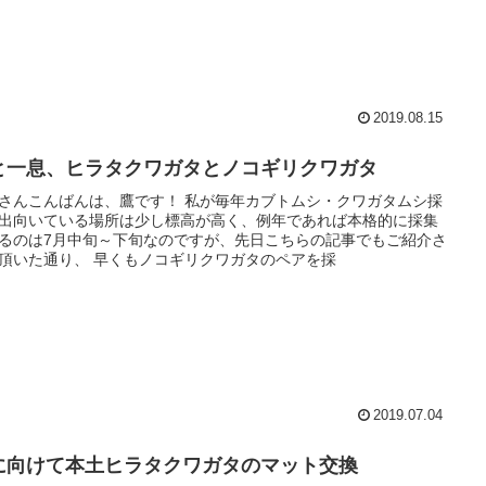
2019.08.15
と一息、ヒラタクワガタとノコギリクワガタ
さんこんばんは、鷹です！ 私が毎年カブトムシ・クワガタムシ採
出向いている場所は少し標高が高く、例年であれば本格的に採集
るのは7月中旬～下旬なのですが、先日こちらの記事でもご紹介さ
頂いた通り、 早くもノコギリクワガタのペアを採
2019.07.04
に向けて本土ヒラタクワガタのマット交換