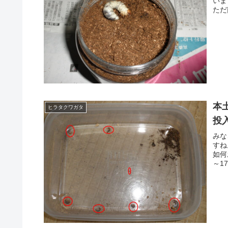
いま
ただ
本
ヒラタクワガタ
投
みな
すね
如何
～1