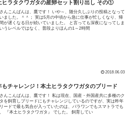
土ヒラタクワガタの産卵セット割り出し その①
さんこんばんは、鷹です！ いや～、随分久しぶりの投稿となって
いました。＾＾； 実は5月の中頃から急に仕事が忙しくなり、帰
間が遅くなる日が続いていました。 と言っても深夜になってしま
いうレベルではなく、普段よりほんの1～2時間
2018.06.03
年もチャレンジ！本土ヒラタクワガタのブリード
さんこんばんは、鷹です！ 私は現在、国産・外国産共に多種のク
タを飼育しブリードにもチャレンジしているのですが、実は昨年
リードで最も気合が入っていたのは、パラワンでもスマトラでも
、 『本土ヒラタクワガタ』 でした。 飼育してい