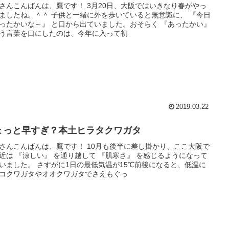
さんこんばんは、鷹です！ 3月20日、大阪ではいきなり春がやっ
ましたね。＾＾ 子供と一緒に外を歩いていると無意識に、 『今日
ったかいな～』 と口から出ていました。おそらく 『あったかい』
う言葉を口にしたのは、今年に入って初
2019.03.22
ょっと早すぎ？本土ヒラタクワガタ
さんこんばんは、鷹です！ 10月も後半に差し掛かり、ここ大阪で
近は 『涼しい』 を通り越して 『肌寒さ』 を感じるようになって
いました。 さすがに1日の最低気温が15℃前後になると、低温に
コクワガタやオオクワガタでさえもぐっ